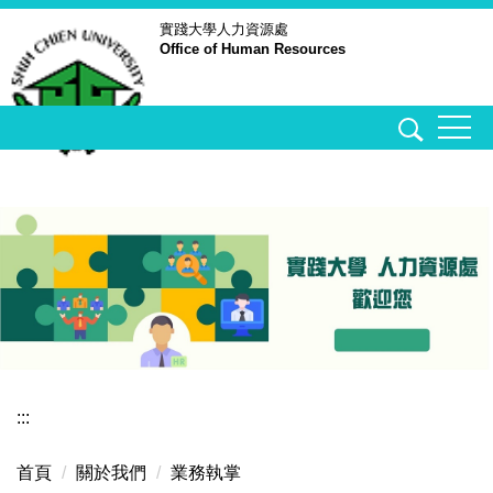
跳
實踐大學
人力資源處
Office of Human Resources
到
主
要
內
容
區
:::
首頁
關於我們
業務執掌