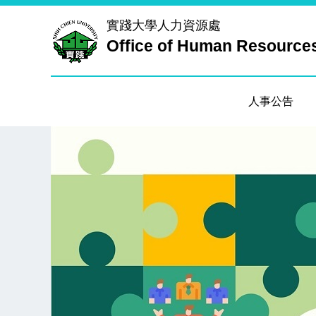
跳
實踐大學
人力資源處
到
Office of Human Resource
主
要
內
容
人事公告
區