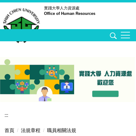
跳
實踐大學
人力資源處
Office of Human Resources
到
主
要
內
容
區
:::
首頁
法規章程
職員相關法規