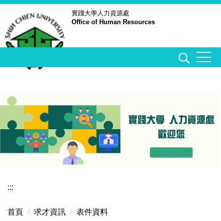
跳
實踐大學
人力資源處
Office of Human Resources
到
主
要
內
容
區
:::
首頁
求才資訊
表件資料