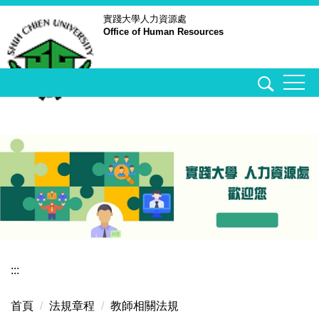
跳
實踐大學
人力資源處
Office of Human Resources
到
主
要
內
容
區
:::
首頁
法規章程
教師相關法規