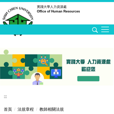
跳
實踐大學
人力資源處
Office of Human Resources
到
主
要
內
容
區
:::
首頁
法規章程
教師相關法規