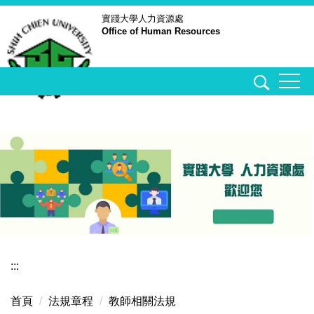
跳
實踐大學
人力資源處
Office of Human Resources
到
主
要
內
容
區
:::
首頁
法規章程
教師相關法規