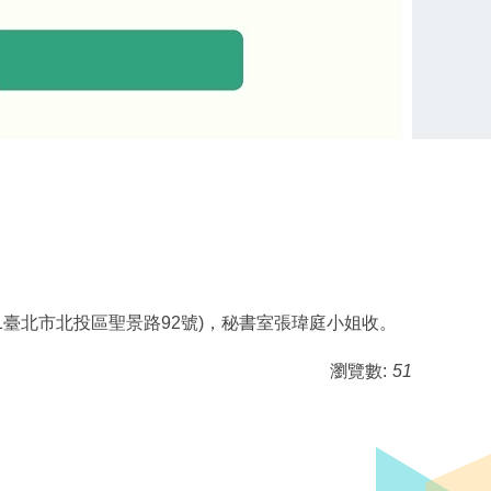
21臺北市北投區聖景路92號)，秘書室張瑋庭小姐收。
瀏覽數:
51