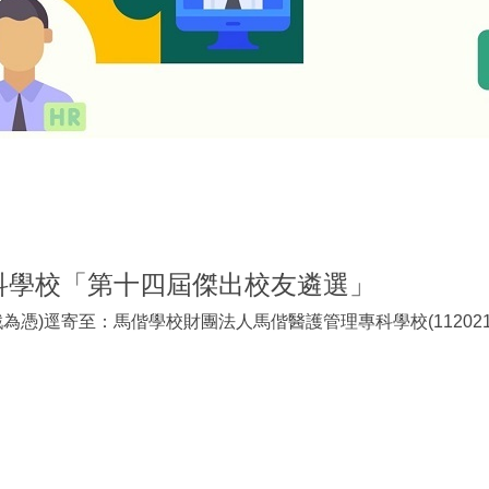
科學校「第十四屆傑出校友遴選」
戳為憑)逕寄至：馬偕學校財團法人馬偕醫護管理專科學校(1120