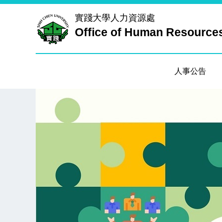
跳
實踐大學
人力資源處
到
Office of Human Resource
主
要
內
容
人事公告
區