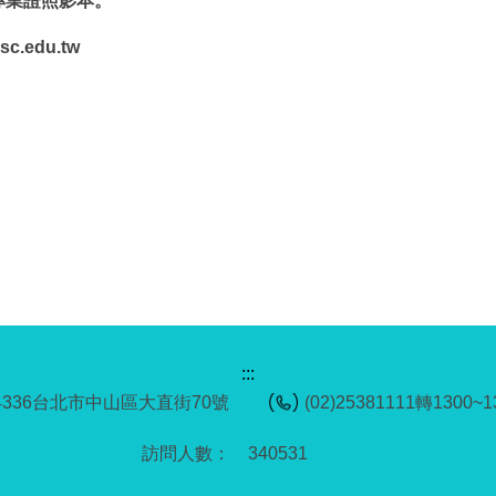
專業證照影本。
.edu.tw
:::
04336台北市中山區大直街70號
(02)25381111轉1300~1
3
4
0
5
3
1