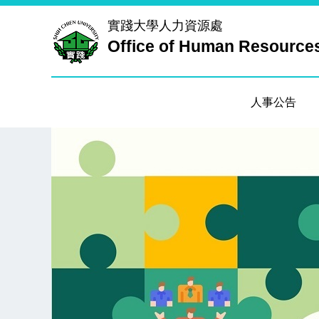
跳
實踐大學
人力資源處
到
Office of Human Resource
主
要
內
容
人事公告
區