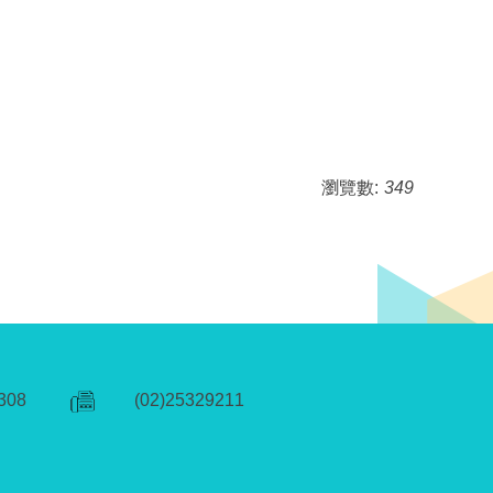
瀏覽數:
349
308
(02)25329211