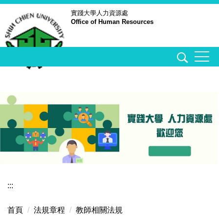
跳
實踐大學
人力資源處
Office of Human Resources
到
主
要
內
容
區
:::
首頁
法規章程
教師相關法規