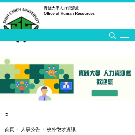
跳
實踐大學
人力資源處
Office of Human Resources
到
主
要
內
容
區
:::
首頁
人事公告
校外徵才資訊