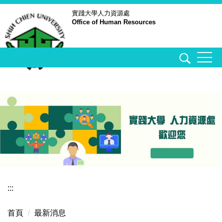
跳
實踐大學
人力資源處
Office of Human Resources
到
主
要
內
容
區
:::
首頁
最新消息